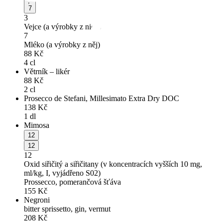
,
7
3
Vejce (a výrobky z nich)
7
Mléko (a výrobky z něj)
88
Kč
4 cl
Větrník – likér
88
Kč
2 cl
Prosecco de Stefani, Millesimato Extra Dry DOC
138
Kč
1 dl
Mimosa
12
12
12
Oxid siřičitý a siřičitany (v koncentracích vyšších 10 mg,
ml/kg, I, vyjádřeno S02)
Prossecco, pomerančová šťáva
155
Kč
Negroni
bitter sprissetto, gin, vermut
208
Kč