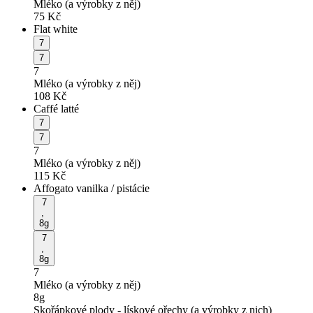
Mléko (a výrobky z něj)
75
Kč
Flat white
7
7
7
Mléko (a výrobky z něj)
108
Kč
Caffé latté
7
7
7
Mléko (a výrobky z něj)
115
Kč
Affogato vanilka / pistácie
7
,
8g
7
,
8g
7
Mléko (a výrobky z něj)
8g
Skořápkové plody - lískové ořechy (a výrobky z nich)