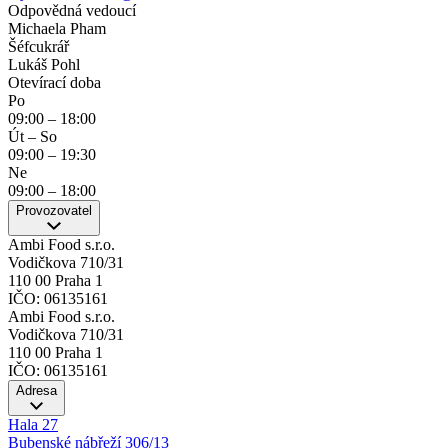
Odpovědná vedoucí
Michaela Pham
Šéfcukrář
Lukáš Pohl
Otevírací doba
Po
09:00
–
18:00
Út – So
09:00
–
19:30
Ne
09:00
–
18:00
Provozovatel
Ambi Food s.r.o.
Vodičkova 710/31
110 00 Praha 1
IČO: 06135161
Ambi Food s.r.o.
Vodičkova 710/31
110 00 Praha 1
IČO: 06135161
Adresa
Hala 27
Bubenské nábřeží 306/13