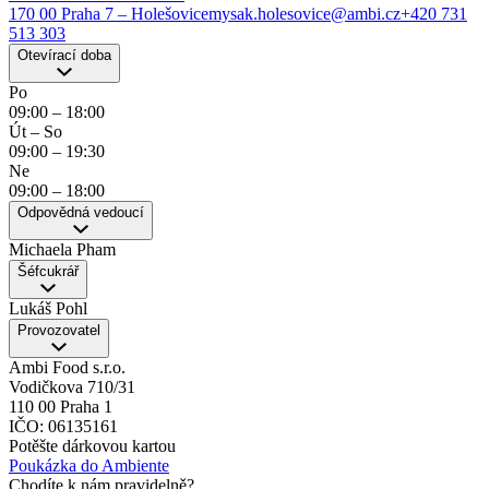
170 00 Praha 7 – Holešovice
mysak.holesovice@ambi.cz
+420 731
513 303
Otevírací doba
Po
09:00
–
18:00
Út – So
09:00
–
19:30
Ne
09:00
–
18:00
Odpovědná vedoucí
Michaela Pham
Šéfcukrář
Lukáš Pohl
Provozovatel
Ambi Food s.r.o.
Vodičkova 710/31
110 00 Praha 1
IČO: 06135161
Potěšte dárkovou kartou
Poukázka do Ambiente
Chodíte k nám pravidelně?