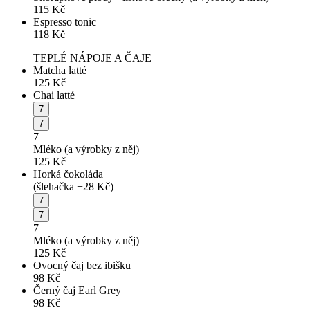
115
Kč
Espresso tonic
118
Kč
TEPLÉ NÁPOJE A ČAJE
Matcha latté
125
Kč
Chai latté
7
7
7
Mléko (a výrobky z něj)
125
Kč
Horká čokoláda
(šlehačka +28 Kč)
7
7
7
Mléko (a výrobky z něj)
125
Kč
Ovocný čaj bez ibišku
98
Kč
Černý čaj Earl Grey
98
Kč