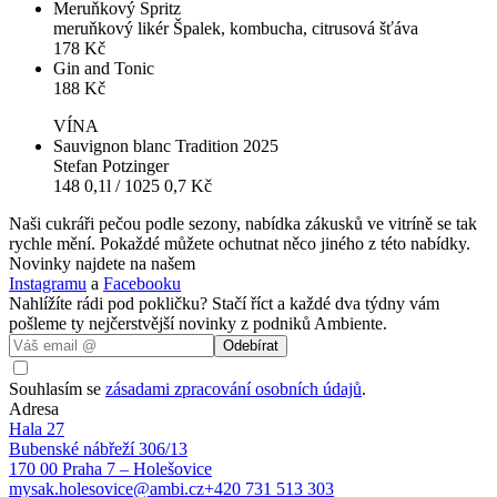
Meruňkový Spritz
meruňkový likér Špalek, kombucha, citrusová šťáva
178
Kč
Gin and Tonic
188
Kč
VÍNA
Sauvignon blanc Tradition 2025
Stefan Potzinger
148 0,1l / 1025 0,7
Kč
Naši cukráři pečou podle sezony, nabídka zákusků ve vitríně se tak
rychle mění. Pokaždé můžete ochutnat něco jiného z této nabídky.
Novinky najdete na našem
Instagramu
a
Facebooku
Nahlížíte rádi pod pokličku? Stačí říct a každé dva týdny vám
pošleme ty nejčerstvější novinky z podniků Ambiente.
Odebírat
Souhlasím se
zásadami zpracování osobních údajů
.
Adresa
Hala 27
Bubenské nábřeží 306/13
170 00 Praha 7 – Holešovice
mysak.holesovice@ambi.cz
+420 731 513 303