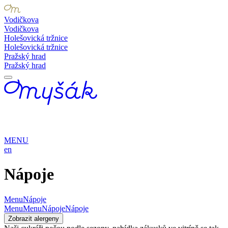
Vodičkova
Vodičkova
Holešovická tržnice
Holešovická tržnice
Pražský hrad
Pražský hrad
MENU
en
Nápoje
Menu
Nápoje
Menu
Menu
Nápoje
Nápoje
Zobrazit alergeny