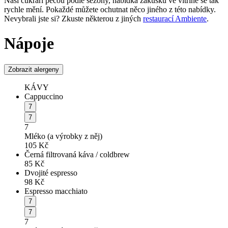
Naši cukráři pečou podle sezony, nabídka zákusků ve vitríně se tak
rychle mění. Pokaždé můžete ochutnat něco jiného z této nabídky.
Nevybrali jste si? Zkuste některou z jiných
restaurací Ambiente
.
Nápoje
Zobrazit alergeny
KÁVY
Cappuccino
7
7
7
Mléko (a výrobky z něj)
105
Kč
Černá filtrovaná káva / coldbrew
85
Kč
Dvojité espresso
98
Kč
Espresso macchiato
7
7
7